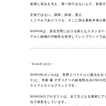
表情に深みを与え、画一的ではないムラ、歓迎
主張ではない。調和、静寂、潔さ。
ミニマルでありつつも、そこに宿る素材本来の
HONORは、居住空間における新たなスタンダー
アルミ鋳物の可能性を追求していくブランドで
………………………………………………………
- brand story -
HONOR(ホノル)は、長野とベトナムに拠点をおく
ク)と、作家 兼 デザイナーの組地翔太(KUMI
ライフスタイルブランドです。
HONORのプロダクトは、全て主となる素材にア
法で成形をしています。