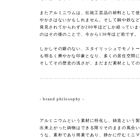
またアルミニウムは、伝統工芸品の材料として
やかさはないかもしれません。そして銅や鉄な
発見されてからわずか200年ほどしか経ってい
のはその後のことで、今から130年ほど前です。
しかしその癖のない、スタイリッシュでモノト
も明るく爽やかな印象となり、多くの居住空間
そしてその歴史の浅さが、まだまだ素材として
………………………………………………………
- brand philosophy -
アルミニウムという素材に特化し、鋳造という
出来上がった鋳物はできる限りそのままの風合
うな、素朴であり簡素であり、静かに佇むミニ