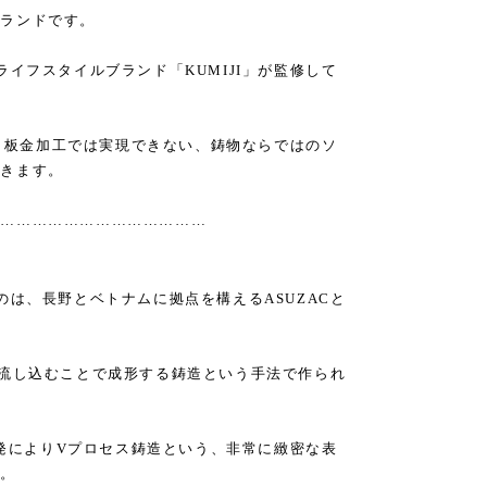
ブランドです。
ライフスタイルブランド「KUMIJI」が監修して
Rは、板金加工では実現できない、鋳物ならではのソ
いきます。
……………………………………
のは、長野とベトナムに拠点を構えるASUZACと
に流し込むことで成形する鋳造という手法で作られ
同開発によりVプロセス鋳造という、非常に緻密な表
た。