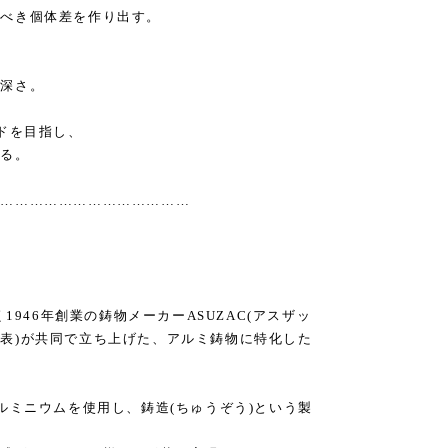
すべき個体差を作り出す。
奥深さ。
ドを目指し、
ある。
……………………………………
1946年創業の鋳物メーカーASUZAC(アスザッ
JI代表)が共同で立ち上げた、アルミ鋳物に特化した
ルミニウムを使用し、鋳造(ちゅうぞう)という製