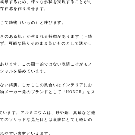
で成形するため、様々な形状を実現することが可
な存在感を作り出せます。
総じて鋳物（いもの）と呼びます。
つきのある肌」が生まれる特徴があります（＝鋳
せず、可能な限りそのまま良いものとして活かし
があります。この画一的ではない表情こそがモノ
ンシャルを秘めています。
少ない鋳肌。しかしこの風合いはインテリアにお
物メーカー発のブランドとして「HONOR」をス
しています。アルミニウムは、鉄や銅、真鍮など他
してのソリッドな見た目とは裏腹にとても軽いの
入れやすい素材といえます。