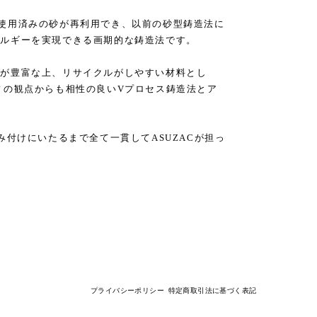
使用済みの砂が再利用でき、以前の砂型鋳造法に
ネルギーを実現できる画期的な鋳造法です。
源が豊富な上、リサイクルがしやすい材料とし
ィの観点からも相性の良いVプロセス鋳造法とア
み付けにいたるまで全て一貫してASUZACが担っ
プライバシーポリシー
特定商取引法に基づく表記