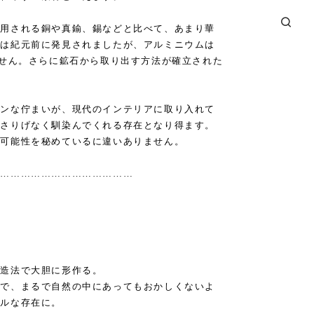
使用される銅や真鍮、錫などと比べて、あまり華
どは紀元前に発見されましたが、アルミニウムは
ません。さらに鉱石から取り出す方法が確立された
ーンな佇まいが、現代のインテリアに取り入れて
にさりげなく馴染んでくれる存在となり得ます。
の可能性を秘めているに違いありません。
……………………………………
製造法で大胆に形作る。
いで、まるで自然の中にあってもおかしくないよ
マルな存在に。