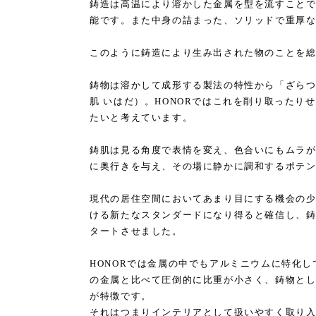
鋳造は高温により溶かした金属を型を流すこと
能です。また中身の詰まった、ソリッドで重厚
このように鋳造により生み出された物のことを
鋳物は溶かして成形する製法の特性から「ざら
肌 いはだ）。HONORではこれを削り取ったり
たいと考えています。
鋳肌は見る角度で表情を変え、色合いにもムラ
に奥行きを与え、その場に静かに調和するポテ
現代の居住空間においてあまり目にする機会の
ける新たなスタンダードになり得ると確信し、鋳
タートさせました。
HONORでは金属の中でもアルミニウムに特化
の金属と比べて圧倒的に比重が小さく、鋳物と
が特徴です。
それはつまりインテリアとして扱いやすく取り