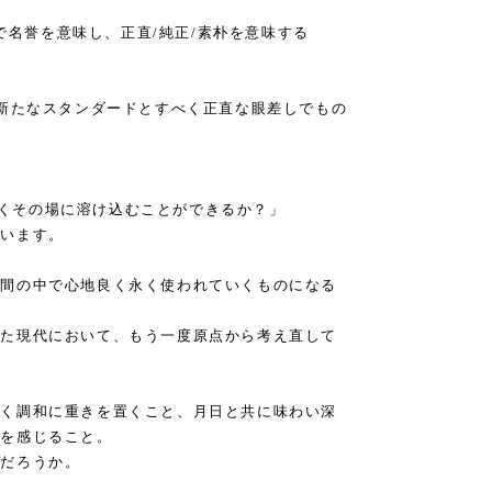
語で名誉を意味し、正直/純正/素朴を意味する
る新たなスタンダードとすべく正直な眼差しでもの
感なくその場に溶け込むことができるか？」
ています。
空間の中で心地良く永く使われていくものになる
きた現代において、もう一度原点から考え直して
なく調和に重きを置くこと、月日と共に味わい深
みを感じること。
いだろうか。