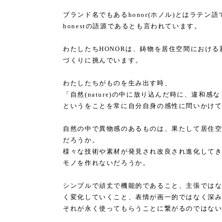
ブランド名でもあるhonor(ホノル)とはラテン
honestの語源であるとも言われています。
わたしたちHONORは、鋳物を居住空間におけ
づくりに挑んでいます。
わたしたちがものを生み出す時、
「自然(nature)の中に放り込んだ時に、違和
というをことを常に自分自身の感性に問いかけ
自然の中で異物感のあるものは、果たして居住
だろうか。
様々な技術や素材が発見され改良され進化して
モノを作れないだろうか。
シンプルで頑丈で機能的であること、主張では
く変化していくこと、表情が画一的ではなく深
それが永く使ってもらうことに繋がるのではな