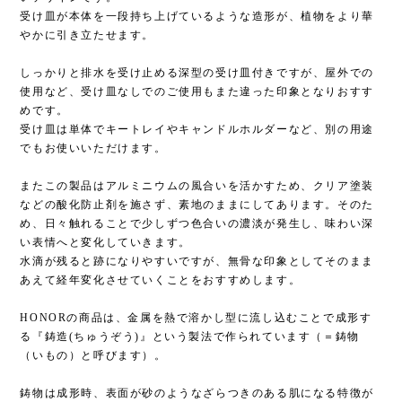
受け皿が本体を一段持ち上げているような造形が、植物をより華
やかに引き立たせます。
しっかりと排水を受け止める深型の受け皿付きですが、屋外での
使用など、受け皿なしでのご使用もまた違った印象となりおすす
めです。
受け皿は単体でキートレイやキャンドルホルダーなど、別の用途
でもお使いいただけます。
またこの製品はアルミニウムの風合いを活かすため、クリア塗装
などの酸化防止剤を施さず、素地のままにしてあります。そのた
め、日々触れることで少しずつ色合いの濃淡が発生し、味わい深
い表情へと変化していきます。
水滴が残ると跡になりやすいですが、無骨な印象としてそのまま
あえて経年変化させていくことをおすすめします。
HONORの商品は、金属を熱で溶かし型に流し込むことで成形す
る『鋳造(ちゅうぞう)』という製法で作られています（＝鋳物
（いもの）と呼びます）。
鋳物は成形時、表面が砂のようなざらつきのある肌になる特徴が